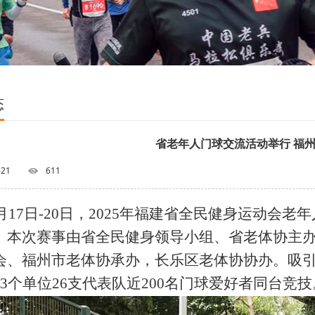
态
省老年人门球交流活动举行 福
-21
611
月17日
-
20日，2025年福建省全民健身运动会
。本次赛事由省全民健身领导小组、省老体协主
会、福州市老体协承办，长乐区老体协协办。吸引
13个单位26支代表队近200名门球爱好者同台竞技