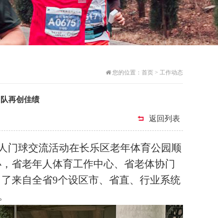
您的位置：
首页
>
工作动态
州队再创佳绩
返回列表
老年人门球交流活动在长乐区老年体育公园顺
办，省老年人体育工作中心、省老体协门
了来自全省9个设区市、省直、行业系统
。