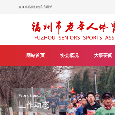
欢迎光临我们的官方网站！
网站首页
协会概况
大事要闻
Work trends
工作动态