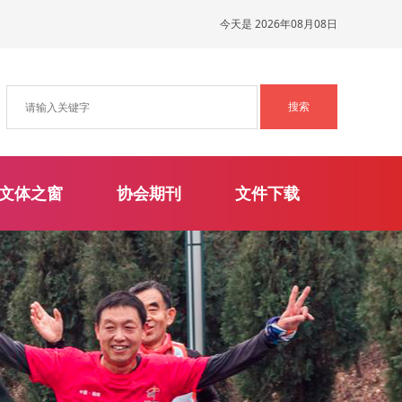
今天是 2026年08月08日
文体之窗
协会期刊
文件下载