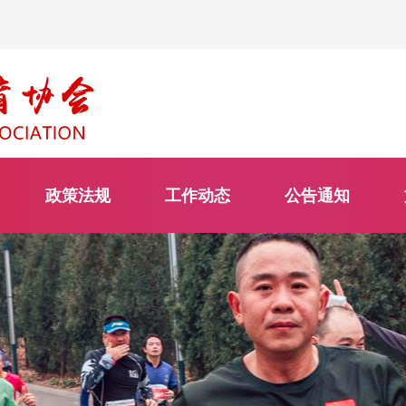
政策法规
工作动态
公告通知