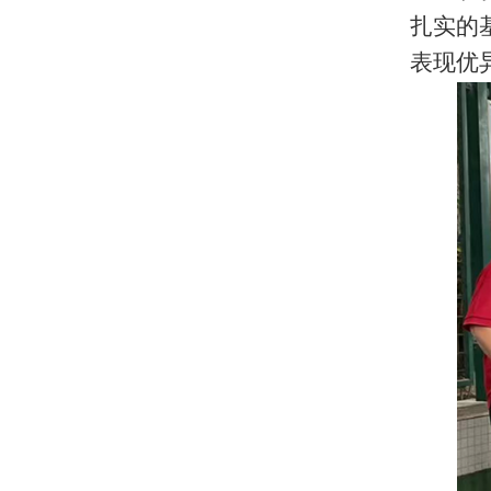
扎实的
表现优