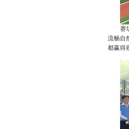
赛
流畅自
都赢得