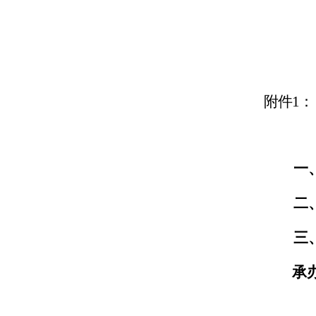
附件1：
一
二
三
承
福州