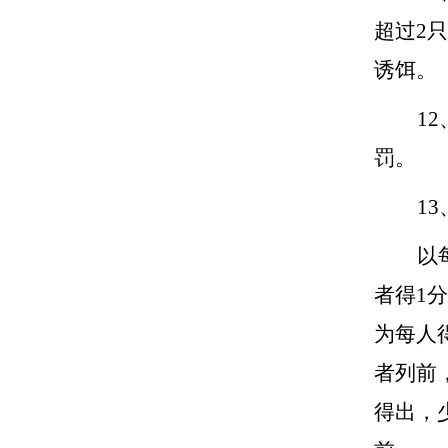
超过2
诱饵。
1
罚。
1
以
者得1
为每人
者列前
得出，