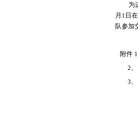
为
月1日
队参加
附件 
2、《
3、《