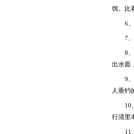
饵。比
6
7
8
出水面
9
人垂钓
1
行清里
1