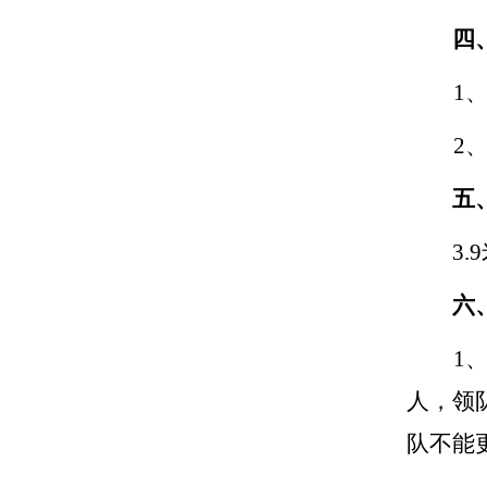
四
1
2
五
3
六
1
人，领
队不能