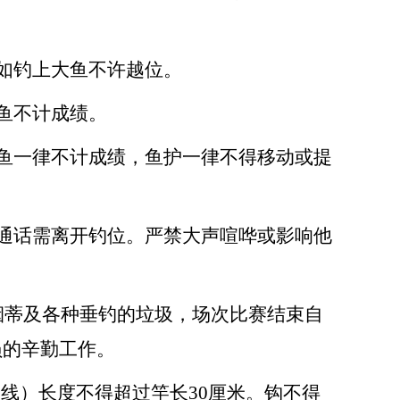
如钓上大鱼不许越位。
鱼不计成绩。
鱼一律不计成绩，鱼护一律不得移动或提
通话需离开钓位。严禁大声喧哗或影响他
烟蒂及各种垂钓的垃圾，场次比赛结束自
员的辛勤工作。
子线）长度不得超过竿长30厘米。钩不得