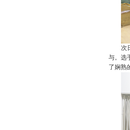
次
与。选
了娴熟