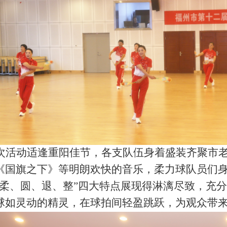
次活动适逢重阳佳节，各支队伍身着盛装齐聚市
《国旗之下》等明朗欢快的音乐，柔力球队员们
“柔、圆、退、整”四大特点展现得淋漓尽致，充
球如灵动的精灵，在球拍间轻盈跳跃，为观众带