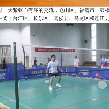
过一天紧张而有序的交流，仓山区、福清市、鼓
胜奖；台江区、长乐区、闽侯县、马尾区和连江