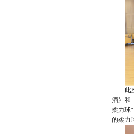
此
酒》和
柔力球
的柔力